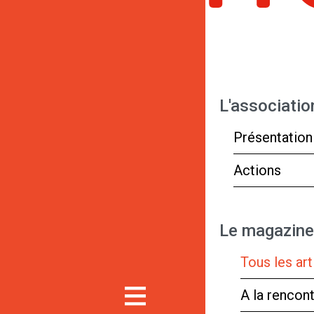
L'associatio
Présentation
Actions
Le magazine
Tous les art
A la rencon