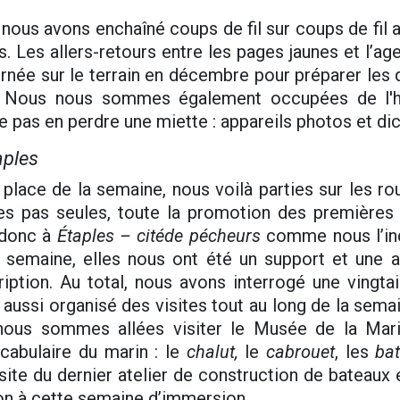
 nous avons enchaîné coups de fil sur coups de fil 
s. Les allers-retours entre les pages jaunes et l’a
ée sur le terrain en décembre pour préparer les 
ier. Nous nous sommes également occupées de l'
e pas en perdre une miette : appareils photos et di
aples
place de la semaine, nous voilà parties sur les ro
s pas seules, toute la promotion des première
 donc à
Étaples – citéde pécheurs
comme nous l’ind
la semaine, elles nous ont été un support et une a
cription. Au total, nous avons interrogé une vingt
aussi organisé des visites tout au long de la sema
 nous sommes allées visiter le Musée de la Mar
cabulaire du marin : le
chalut,
le
cabrouet
, les
bat
isite du dernier atelier de construction de bateaux
n à cette semaine d’immersion.