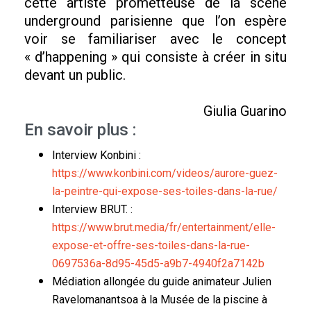
cette artiste prometteuse de la scène
underground parisienne que l’on espère
voir se familiariser avec le concept
« d’happening » qui consiste à créer in situ
devant un public.
Giulia Guarino
En savoir plus :
Interview Konbini :
https://www.konbini.com/videos/aurore-guez-
la-peintre-qui-expose-ses-toiles-dans-la-rue/
Interview BRUT. :
https://www.brut.media/fr/entertainment/elle-
expose-et-offre-ses-toiles-dans-la-rue-
0697536a-8d95-45d5-a9b7-4940f2a7142b
Médiation allongée du guide animateur Julien
Ravelomanantsoa à la Musée de la piscine à