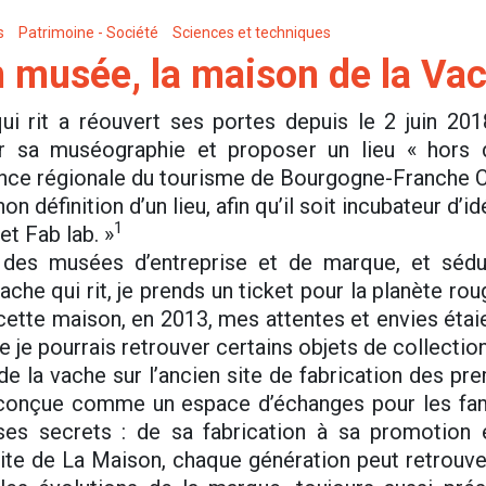
s
Patrimoine - Société
Sciences et techniques
 musée, la maison de la Vach
i rit a réouvert ses portes depuis le 2 juin 20
er sa muséographie et proposer un lieu « hors 
e régionale du tourisme de Bourgogne-Franche Co
on définition d’un lieu, afin qu’il soit incubateur d’i
1
 et Fab lab. »
 des musées d’entreprise et de marque, et sédu
che qui rit, je prends un ticket pour la planète rou
cette maison, en 2013, mes attentes et envies étaie
 je pourrais retrouver certains objets de collectio
de la vache sur l’ancien site de fabrication des pr
 conçue comme un espace d’échanges pour les fam
ses secrets : de sa fabrication à sa promotio
visite de La Maison, chaque génération peut retrou