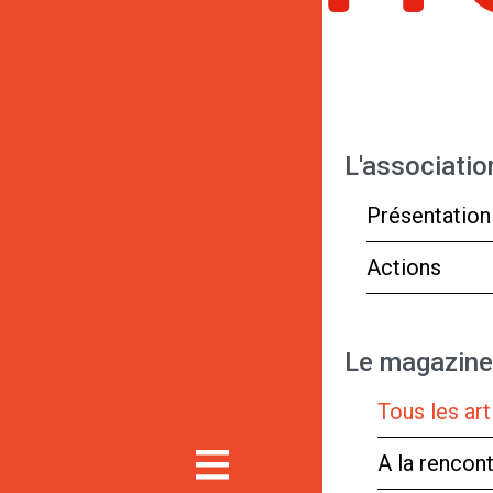
L'associatio
Présentation
Actions
Le magazine
Tous les art
A la rencon