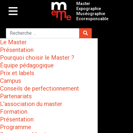
Master
Expographie
Muséographie
Ecoresponsable
Le Master
Présentation
Pourquoi choisir le Master ?
Équipe pédagogique
Prix et labels
Campus
Conseils de perfectionnement
Partenariats
L'association du master
Formation
Présentation
Programme