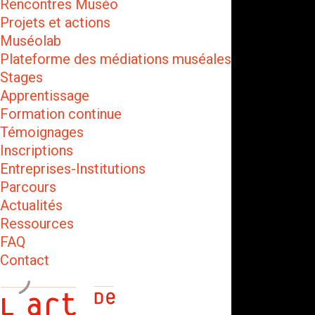
Rencontres Muséo
Projets et actions
Muséolab
Plateforme des médiations muséales
Stages
Apprentissage
Formation continue
Témoignages
Inscriptions
Entreprises-Institutions
Parcours
Actualités
Ressources
FAQ
Contact