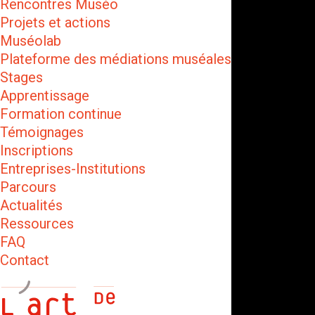
Rencontres Muséo
Projets et actions
Muséolab
Plateforme des médiations muséales
Stages
Apprentissage
Formation continue
Témoignages
Inscriptions
Entreprises-Institutions
Parcours
Actualités
Ressources
FAQ
Contact