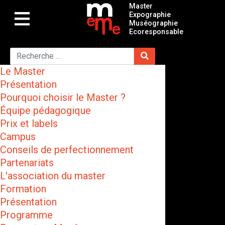
Master
Expographie
Muséographie
Ecoresponsable
Le Master
Présentation
Pourquoi choisir le Master ?
Équipe pédagogique
Prix et labels
Campus
Conseils de perfectionnement
Partenariats
L'association du master
Formation
Présentation
Programme