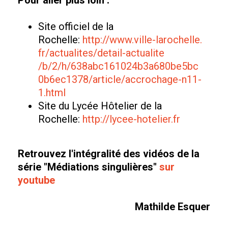
Pour aller plus loin :
Site officiel de la
Rochelle:
http://www.ville-larochelle.
fr/actualites/detail-actualite
/b/2/h/638abc161024b3a680be5bc
0b6ec1378/article/accrochage-
n11-
1.html
Site du Lycée Hôtelier de la
Rochelle:
http://lycee-hotelier.fr
Retrouvez l'intégralité des vidéos de la
série "Médiations singulières"
sur
youtube
Mathilde Esquer