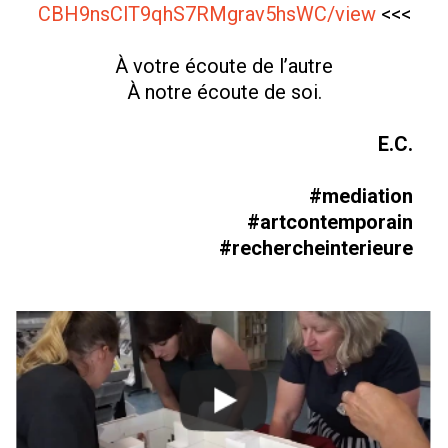
CBH9nsClT9qhS7RMgrav5hsWC/view
<<<
À votre écoute de l’autre
À notre écoute de soi.
E.C.
#mediation
#artcontemporain
#rechercheinterieure