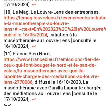
17/10/2024].
↩
[10]
Le Mag, Le Louvre-Lens des entreprises,
https://lemag.louvrelens.fr/evenements/initiati
a-la-museotherapie-au-louvre-
lens/#:~:text=En%202023%2C%20le%20Louvre
publié le 16/05/2024
, Initiation à la
muséothérapie au Louvre-Lens [consulté le
16/10/2024].
↩
[11]
France Bleu Nord,
https://www.francebleu.fr/emissions/fier-de-
ceux-qui-font-bouger-le-nord-et-le-pas-de-
calais/la-museotherapie-avec-gunilla-
lapointe-chargee-des-mediations-au-louvre-
lens-2770086
, diffusé le 16/10/2023, La
muséothérapie avec Gunilla Lapointe chargée
des médiations au Louvre Lens [consulté le
17/10/2024].
↩