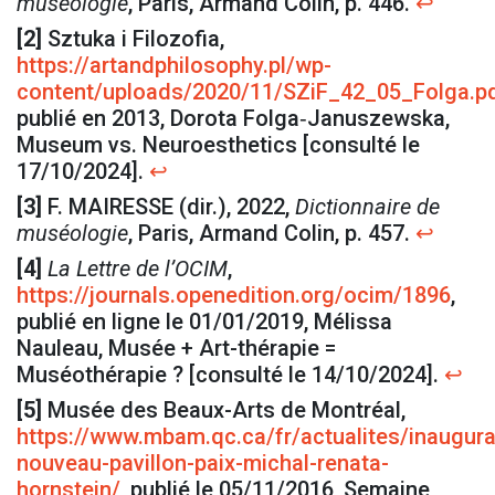
muséologie
, Paris, Armand Colin, p. 446.
↩
[2]
Sztuka i Filozofia,
https://artandphilosophy.pl/wp-
content/uploads/2020/11/SZiF_42_05_Folga.p
publié en 2013, Dorota Folga‑Januszewska,
Museum vs. Neuroesthetics [consulté le
17/10/2024].
↩
[3]
F. MAIRESSE (dir.), 2022,
Dictionnaire de
muséologie
, Paris, Armand Colin, p. 457.
↩
[4]
La Lettre de l’OCIM
,
https://journals.openedition.org/ocim/1896
,
publié en ligne le 01/01/2019, Mélissa
Nauleau, Musée + Art-thérapie =
Muséothérapie ? [consulté le 14/10/2024].
↩
[5]
Musée des Beaux-Arts de Montréal,
https://www.mbam.qc.ca/fr/actualites/inaugura
nouveau-pavillon-paix-michal-renata-
hornstein/
, publié le 05/11/2016, Semaine