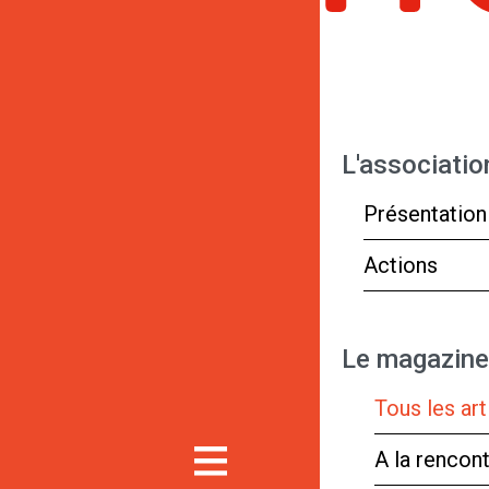
L'associatio
Présentation
Actions
Le magazine
Tous les art
A la rencon