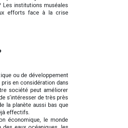
 Les institutions muséales
x efforts face à la crise
?
atique ou de développement
 pris en considération dans
re société peut améliorer
e de s’intéresser de très près
de la planète aussi bas que
jà effectifs.
sion économique, le monde
 des eaux océaniques, les