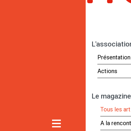
L'associatio
Présentation
Actions
Le magazine
Tous les art
A la rencon