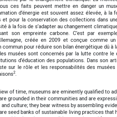
tous ces faits peuvent mettre en danger un mus
ation d’énergie est souvent assez élevée, à la foi
 et pour la conservation des collections dans u
té à la fois de s’adapter au changement climatique,
isant son empreinte carbone. C’est par exempl
llemagne, créée en 2009 et conçue comme un 
n commun pour réduire son bilan énergétique dû à la
es musées sont concernés par la lutte contre le
itutions d’éducation des populations. Dans son ar
ste sur le rôle et les responsabilités des musées 
2
raisons
.
 view of time, museums are eminently qualified to a
are grounded in their communities and are expressio
 and culture; they bear witness by assembling evid
are seed banks of sustainable living practices that 