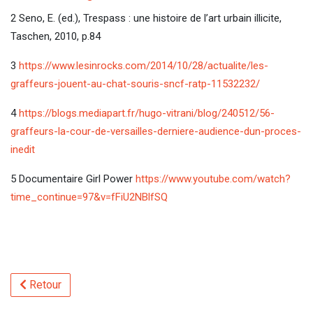
2 Seno, E. (ed.), Trespass : une histoire de l’art urbain illicite,
Taschen, 2010, p.84
3
https://www.lesinrocks.com/2014/10/28/actualite/les-
graffeurs-jouent-au-chat-souris-sncf-ratp-11532232/
4
https://blogs.mediapart.fr/hugo-vitrani/blog/240512/56-
graffeurs-la-cour-de-versailles-derniere-audience-dun-proces-
inedit
5 Documentaire Girl Power
https://www.youtube.com/watch?
time_continue=97&v=fFiU2NBlfSQ
Retour