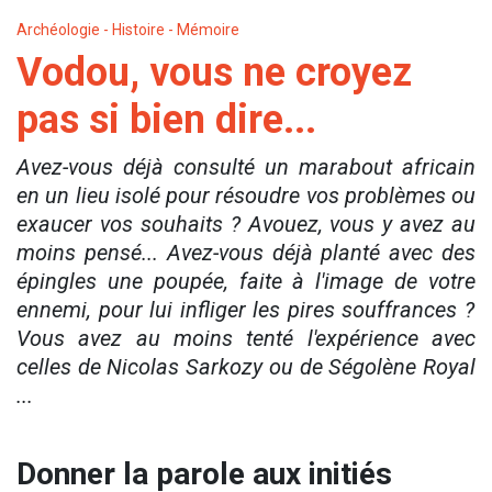
Archéologie - Histoire - Mémoire
Vodou, vous ne croyez
pas si bien dire...
A
vez-vous
déjà consulté un m
arabout africain
en
un
lieu
isolé
pour résoudre
vos
problème
s
ou
exaucer
vos
souhaits
?
Avoue
z
,
vous
y a
vez
au
moins
pensé...
Avez-vous
déjà planté
avec des
épingles une poupée, faite à l'image de
votre
ennemi, pour lui
infliger
les pires souffrances
?
Vous avez
au
moins tenté l'expérience avec
celles
de Nicolas Sarko
z
y
ou
de Ségolène Royal
.
..
Donner la parole aux initiés