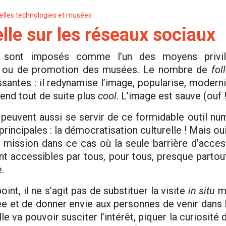
elles technologies et musées
elle sur les réseaux sociaux
 sont imposés comme l’un des moyens privil
ion ou de promotion des musées. Le nombre de
fo
santes : il redynamise l’image, popularise, mode
rend tout de suite plus
cool
. L’image est sauve (ouf !
es peuvent aussi se servir de ce formidable outil n
principales : la démocratisation culturelle ! Mais o
 mission dans ce cas où la seule barrière d’accessi
ont accessibles par tous, pour tous, presque parto
.
oint, il ne s’agit pas de substituer la visite
in situ
ma
e et de donner envie aux personnes de venir dans l’
elle va pouvoir susciter l’intérêt, piquer la curiosité