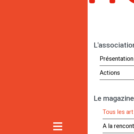
L'associatio
Présentation
Actions
Le magazine
Tous les art
A la rencon