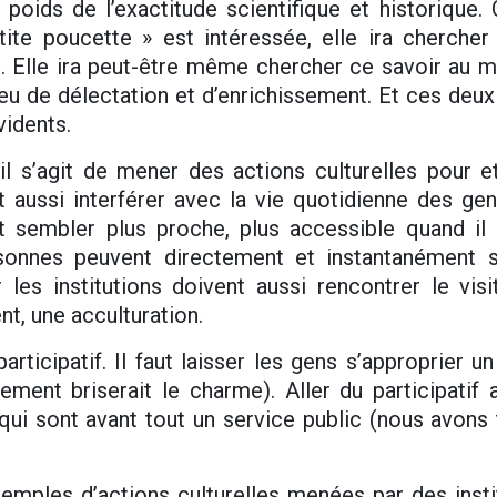
 poids de l’exactitude scientifique et historique.
ite poucette » est intéressée, elle ira chercher
. Elle ira peut-être même chercher ce savoir au 
eu de délectation et d’enrichissement. Et ces deux
idents.
l s’agit de mener des actions culturelles pour et
 aussi interférer avec la vie quotidienne des ge
 sembler plus proche, plus accessible quand il n
rsonnes peuvent directement et instantanément 
les institutions doivent aussi rencontrer le visit
t, une acculturation.
articipatif. Il faut laisser les gens s’approprier u
ement briserait le charme). Aller du participatif 
ui sont avant tout un service public (nous avons 
xemples d’actions culturelles menées par des insti