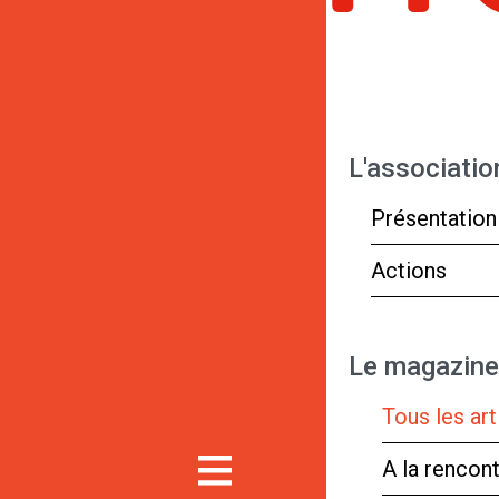
L'associatio
Présentation
Actions
Le magazine
Tous les art
A la rencon