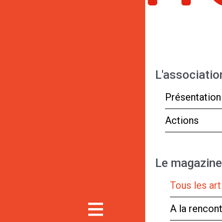
L'associatio
Présentation
Actions
Le magazine
Tous les art
A la rencon