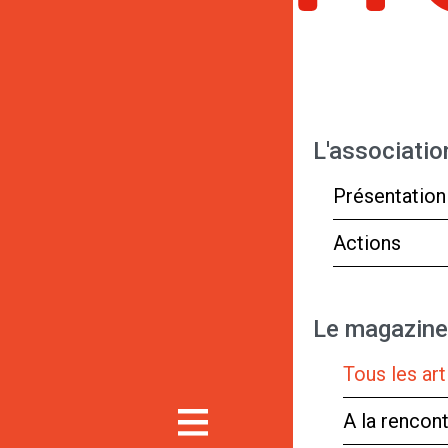
L'associatio
Présentation
Actions
Le magazine
Tous les art
A la rencon