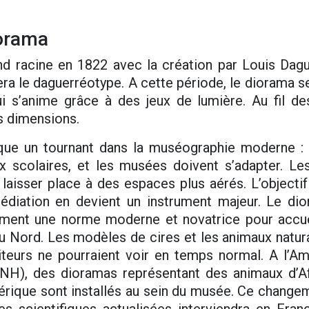
iorama
d racine en 1822 avec la création par Louis Dagu
era le daguerréotype. A cette période, le diorama 
i s’anime grâce à des jeux de lumière. Au fil des
is dimensions.
que un tournant dans la muséographie moderne : le
x scolaires, et les musées doivent s’adapter. L
r laisser place à des espaces plus aérés. L’objecti
édiation en devient un instrument majeur. Le di
dement une norme moderne et novatrice pour accuei
Nord. Les modèles de cires et les animaux natura
iteurs ne pourraient voir en temps normal. A l’
H), des dioramas représentant des animaux d’Af
érique sont installés au sein du musée. Ce chang
s scientifiques actualisées interviendra en Franc