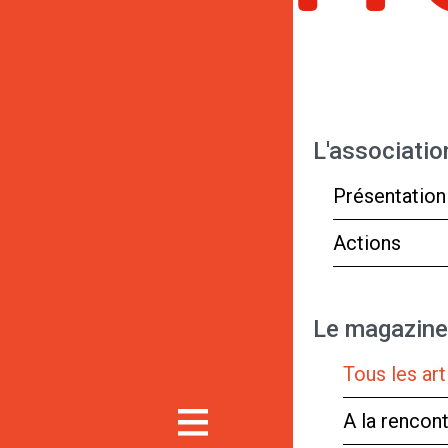
L'associatio
Présentation
Actions
Le magazine
Tous les art
A la rencon