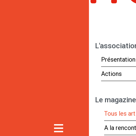
L'associatio
Présentation
Actions
Le magazine
Tous les art
A la rencon