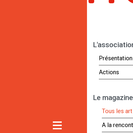
L'associatio
Présentation
Actions
Le magazine
Tous les art
A la rencon