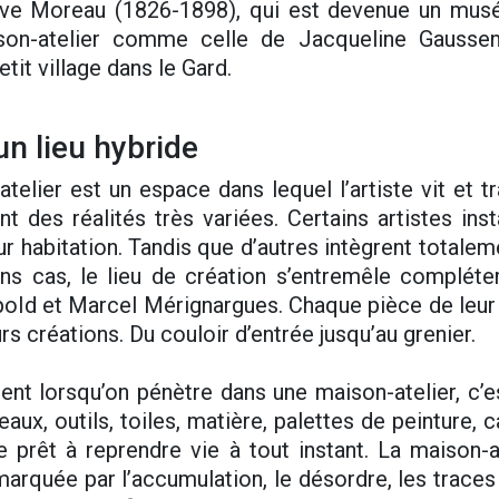
ave Moreau (1826-1898), qui est devenue un musée
aison-atelier comme celle de Jacqueline Gausse
tit village dans le Gard.
un lieu hybride
atelier est un espace dans lequel l’artiste vit et tr
t des réalités très variées. Certains artistes inst
ur habitation. Tandis que d’autres intègrent totale
ins cas, le lieu de création s’entremêle compléte
opold et Marcel Mérignargues. Chaque pièce de leu
rs créations. Du couloir d’entrée jusqu’au grenier.
t lorsqu’on pénètre dans une maison-atelier, c’e
ceaux, outils, toiles, matière, palettes de peinture,
prêt à reprendre vie à tout instant. La maison-a
marquée par l’accumulation, le désordre, les traces