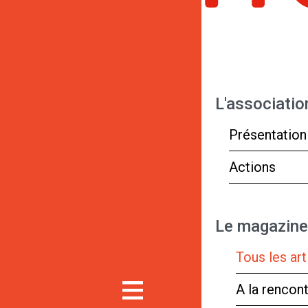
L'associatio
Présentation
Actions
Le magazine
Tous les art
A la rencon