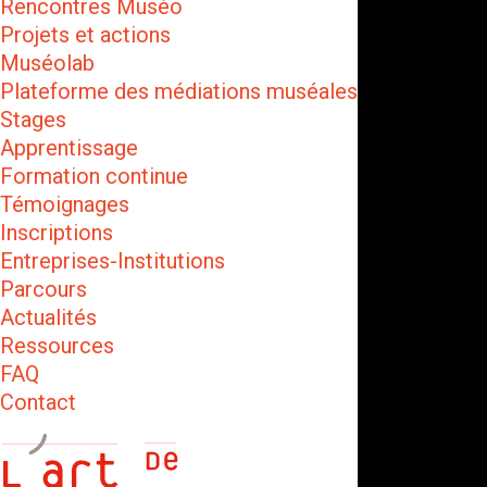
Rencontres Muséo
Projets et actions
Muséolab
Plateforme des médiations muséales
Stages
Apprentissage
Formation continue
Témoignages
Inscriptions
Entreprises-Institutions
Parcours
Actualités
Ressources
FAQ
Contact