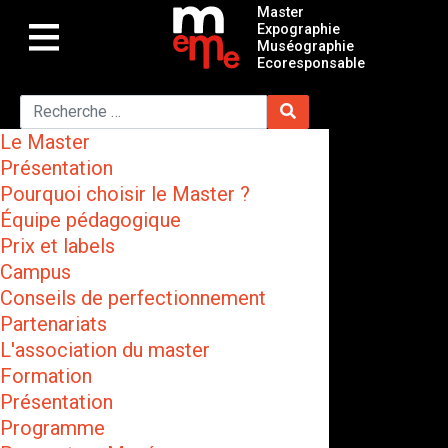
Master
Expographie
Muséographie
Ecoresponsable
Le Master
Présentation
Pourquoi choisir le Master ?
Équipe pédagogique
Prix et labels
Campus
Conseils de perfectionnement
Partenariats
L'association du master
Formation
Présentation
Programme