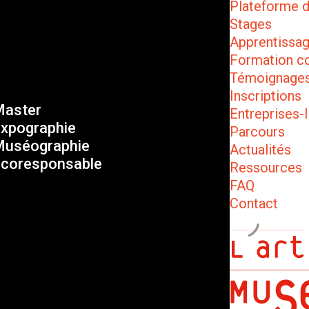
Plateforme 
Stages
Apprentissa
Formation c
Témoignage
Inscriptions
aster
Entreprises-I
xpographie
Parcours
uséographie
Actualités
coresponsable
Ressources
FAQ
Contact