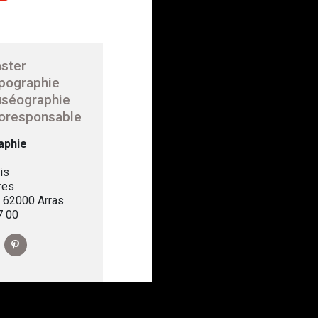
ster
pographie
séographie
oresponsable
aphie
is
res
, 62000 Arras
7 00