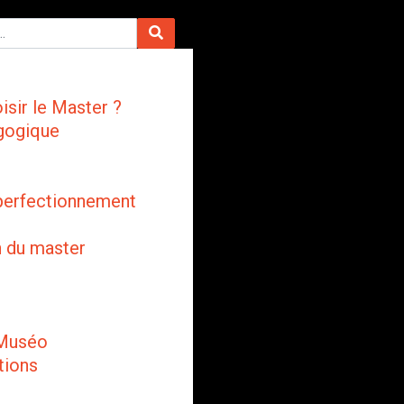
isir le Master ?
gogique
perfectionnement
n du master
 Muséo
tions