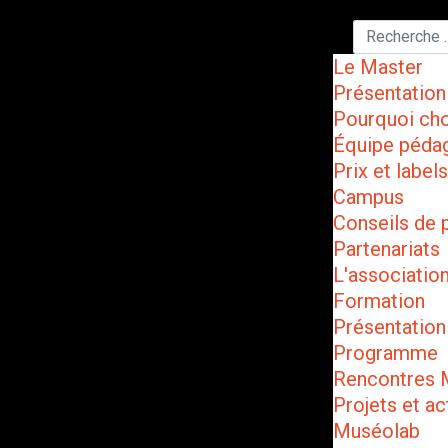
Le Master
Présentation
Pourquoi cho
Équipe péda
Prix et labels
Campus
Conseils de 
Partenariats
L'associatio
Formation
Présentation
Programme
Rencontres
Projets et ac
Muséolab