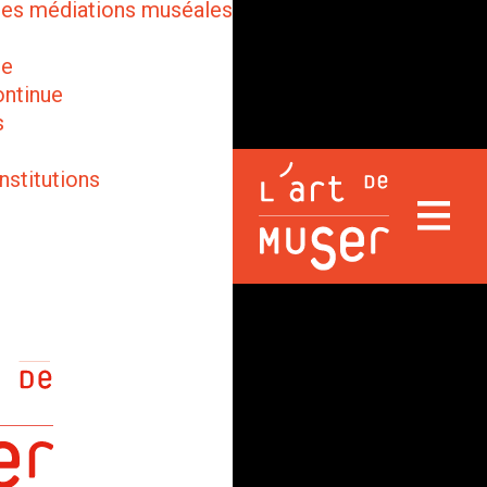
des médiations muséales
ge
ontinue
s
nstitutions