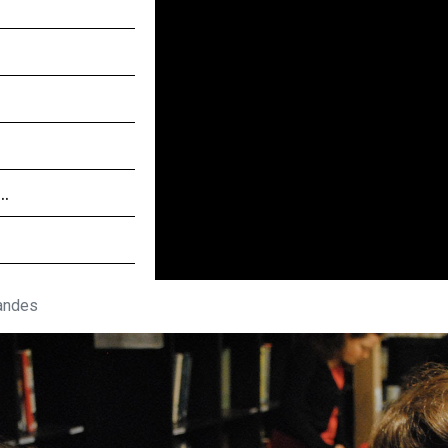
 …
ndes