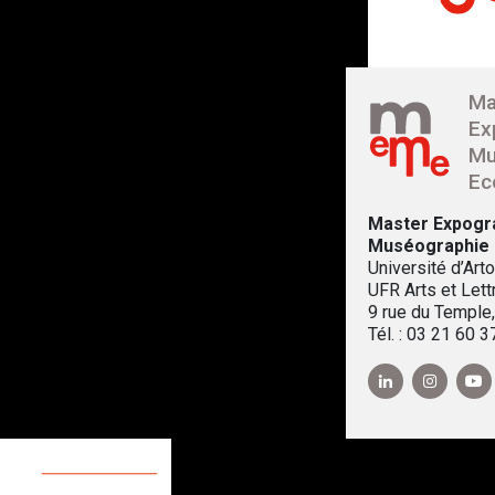
Ma
Ex
Mu
Ec
Master Expogr
Muséographie
Université d’Arto
UFR Arts et Lett
9 rue du Temple
Tél. : 03 21 60 3