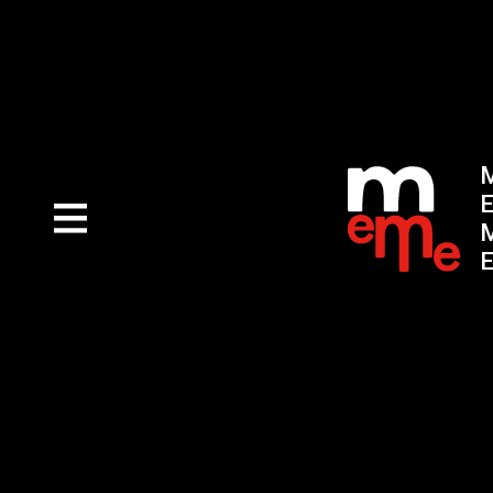
M
E
M
E