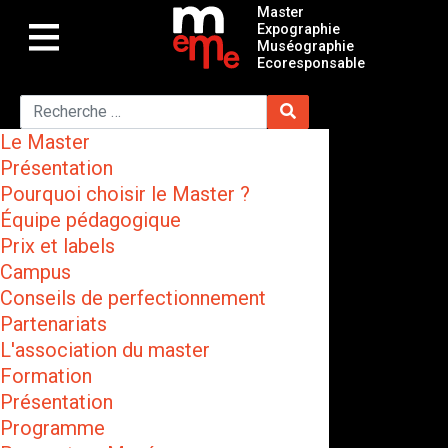
Master
Expographie
Muséographie
Ecoresponsable
Le Master
Présentation
Pourquoi choisir le Master ?
Équipe pédagogique
Prix et labels
Campus
Conseils de perfectionnement
Partenariats
L'association du master
Formation
Présentation
Programme