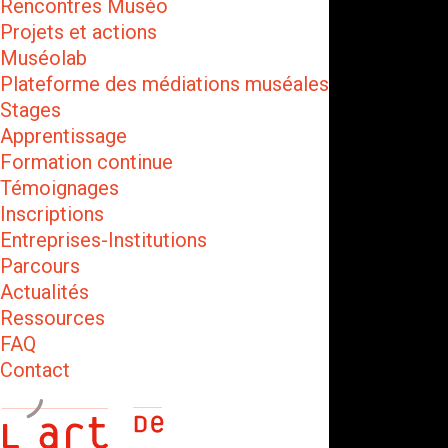
Rencontres Muséo
Projets et actions
Muséolab
Plateforme des médiations muséales
Stages
Apprentissage
Formation continue
Témoignages
Inscriptions
Entreprises-Institutions
Parcours
Actualités
Ressources
FAQ
Contact