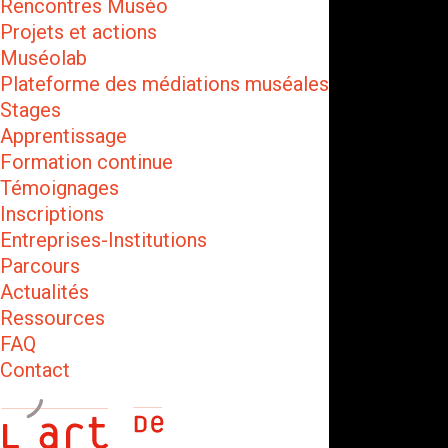
Rencontres Muséo
Projets et actions
Muséolab
Plateforme des médiations muséales
Stages
Apprentissage
Formation continue
Témoignages
Inscriptions
Entreprises-Institutions
Parcours
Actualités
Ressources
FAQ
Contact