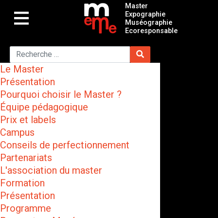
Master
Expographie
Muséographie
Ecoresponsable
Le Master
Présentation
Pourquoi choisir le Master ?
Équipe pédagogique
Prix et labels
Campus
Conseils de perfectionnement
Partenariats
L'association du master
Formation
Présentation
Programme