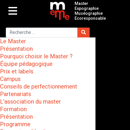
Master
Expographie
Muséographie
Ecoresponsable
Le Master
Présentation
Pourquoi choisir le Master ?
Équipe pédagogique
Prix et labels
Campus
Conseils de perfectionnement
Partenariats
L'association du master
Formation
Présentation
Programme