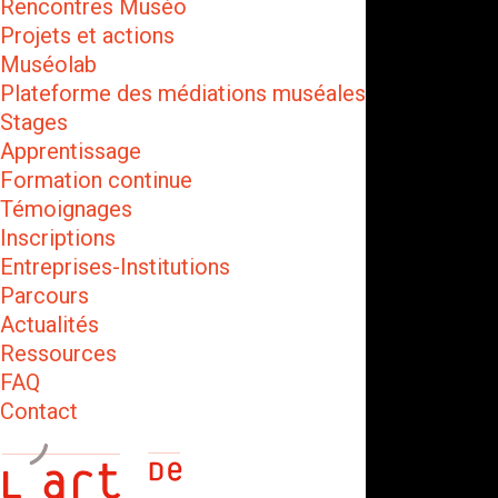
Rencontres Muséo
Projets et actions
Muséolab
Plateforme des médiations muséales
Stages
Apprentissage
Formation continue
Témoignages
Inscriptions
Entreprises-Institutions
Parcours
Actualités
Ressources
FAQ
Contact