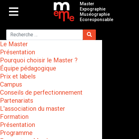
Master
Expographie
Muséographie
Ecoresponsable
Le Master
Présentation
Pourquoi choisir le Master ?
Équipe pédagogique
Prix et labels
Campus
Conseils de perfectionnement
Partenariats
L'association du master
Formation
Présentation
Programme