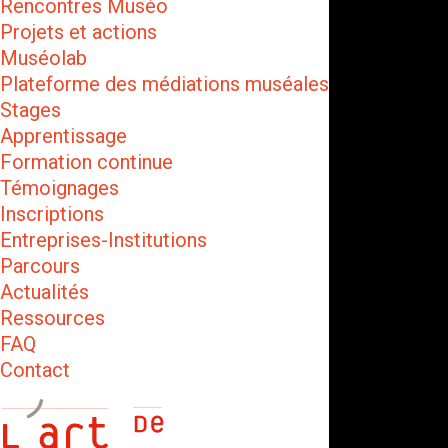
Rencontres Muséo
Projets et actions
Muséolab
Plateforme des médiations muséales
Stages
Apprentissage
Formation continue
Témoignages
Inscriptions
Entreprises-Institutions
Parcours
Actualités
Ressources
FAQ
Contact