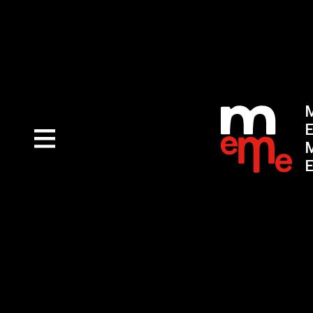
M
E
M
E