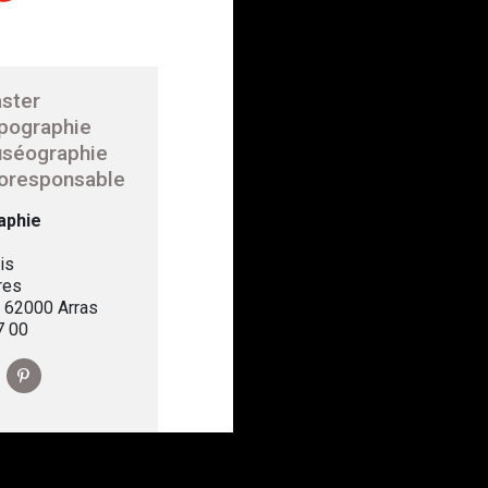
ster
pographie
séographie
oresponsable
aphie
is
res
, 62000 Arras
7 00