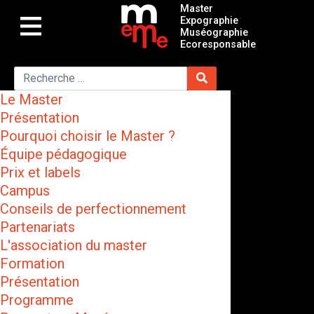
Master
Expographie
Muséographie
Ecoresponsable
Le Master
Présentation
Pourquoi choisir le Master ?
Équipe pédagogique
Prix et labels
Campus
Conseils de perfectionnement
Partenariats
L'association du master
Formation
Présentation
Programme