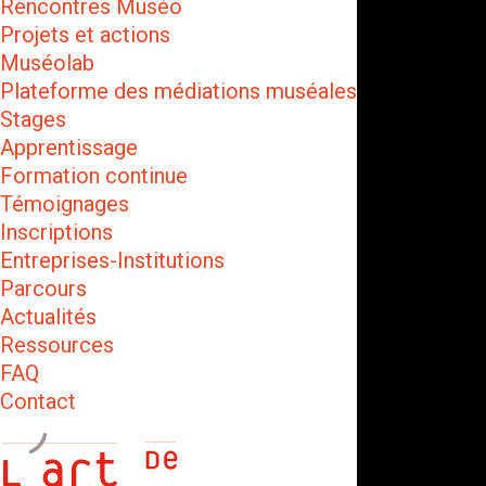
Rencontres Muséo
Projets et actions
Muséolab
Plateforme des médiations muséales
Stages
Apprentissage
Formation continue
Témoignages
Inscriptions
Entreprises-Institutions
Parcours
Actualités
Ressources
FAQ
Contact