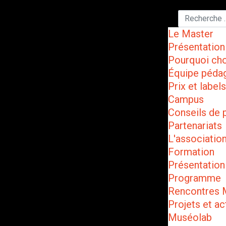
Le Master
Présentation
Pourquoi cho
Équipe péda
Prix et labels
Campus
Conseils de 
Partenariats
L'associatio
Formation
Présentation
Programme
Rencontres
Projets et ac
Muséolab