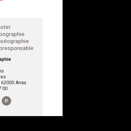
ster
pographie
séographie
oresponsable
aphie
is
res
, 62000 Arras
7 00