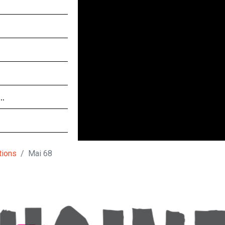
 …
tions
Mai 68