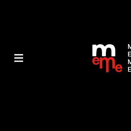
M
E
M
E