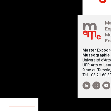
Ma
Ex
Mu
Ec
Master Expogr
Muséographie
Université d’Arto
UFR Arts et Lett
9 rue du Temple
Tél. : 03 21 60 3