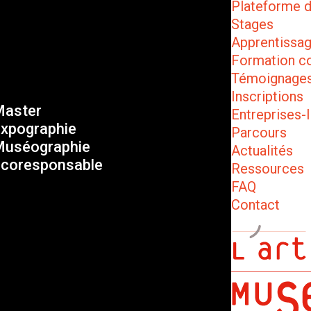
Plateforme 
Stages
Apprentissa
Formation c
Témoignage
Inscriptions
aster
Entreprises-I
xpographie
Parcours
uséographie
Actualités
coresponsable
Ressources
FAQ
Contact