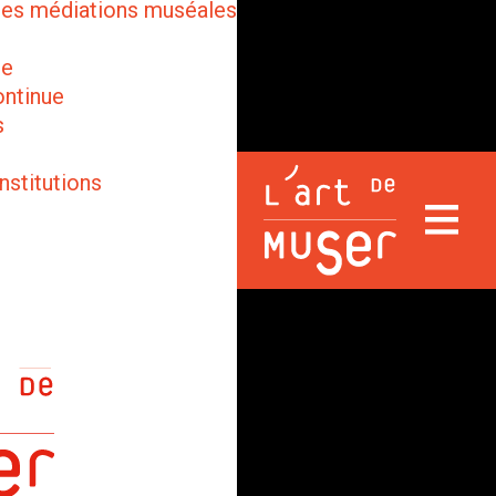
des médiations muséales
ge
ontinue
s
nstitutions