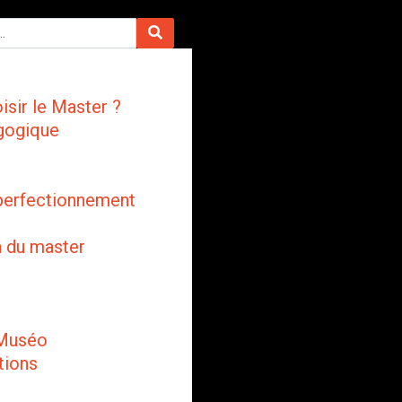
isir le Master ?
gogique
perfectionnement
n du master
 Muséo
tions