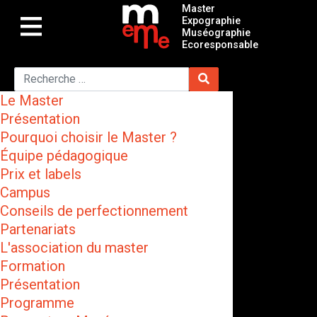
Master
Expographie
Muséographie
Ecoresponsable
Le Master
Présentation
Pourquoi choisir le Master ?
Équipe pédagogique
Prix et labels
Campus
Conseils de perfectionnement
Partenariats
L'association du master
Formation
Présentation
Programme