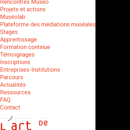
Rencontres Muséo
Projets et actions
Muséolab
Plateforme des médiations muséales
Stages
Apprentissage
Formation continue
Témoignages
Inscriptions
Entreprises-Institutions
Parcours
Actualités
Ressources
FAQ
Contact