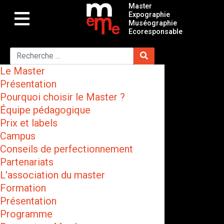
Master
Expographie
Muséographie
Ecoresponsable
Le Master
Présentation
Pourquoi choisir le Master ?
Équipe pédagogique
Prix et labels
Campus
Conseils de perfectionnement
Partenariats
L'association du master
Formation
Présentation
Programme