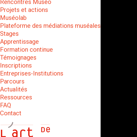
Rencontres Muséo
Projets et actions
Muséolab
Plateforme des médiations muséales
Stages
Apprentissage
Formation continue
Témoignages
Inscriptions
Entreprises-Institutions
Parcours
Actualités
Ressources
FAQ
Contact