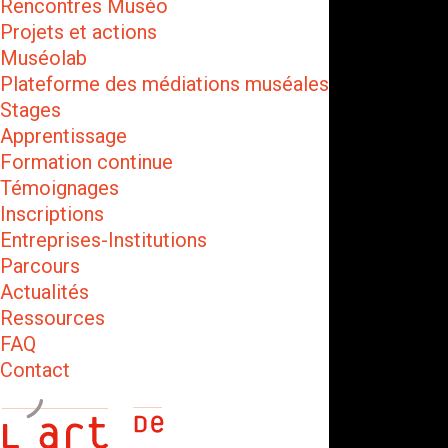
Rencontres Muséo
Projets et actions
Muséolab
Plateforme des médiations muséales
Stages
Apprentissage
Formation continue
Témoignages
Inscriptions
Entreprises-Institutions
Parcours
Actualités
Ressources
FAQ
Contact