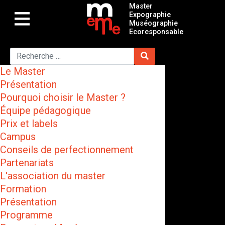
Master
Expographie
Muséographie
Ecoresponsable
Le Master
Présentation
Pourquoi choisir le Master ?
Équipe pédagogique
Prix et labels
Campus
Conseils de perfectionnement
Partenariats
L'association du master
Formation
Présentation
Programme