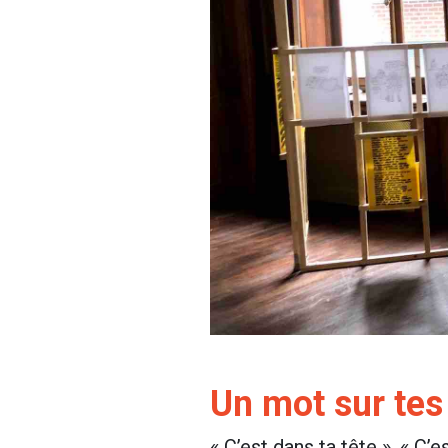
Un mot sur te
« C’est dans ta tête », « C’