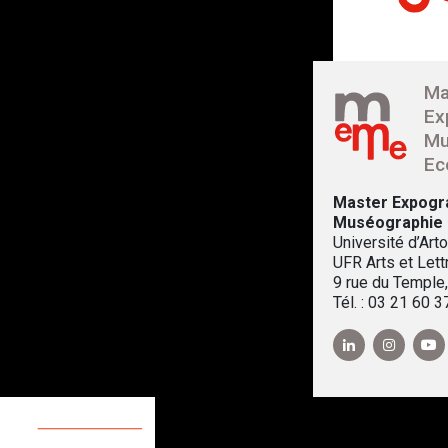
Ma
Ex
Mu
Ec
Master Expogr
Muséographie
Université d’Arto
UFR Arts et Lett
9 rue du Temple
Tél. : 03 21 60 3