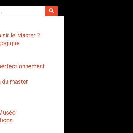
isir le Master ?
gogique
perfectionnement
n du master
 Muséo
tions