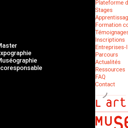
Plateforme 
Stages
Apprentissa
Formation c
Témoignage
Inscriptions
aster
Entreprises-I
xpographie
Parcours
uséographie
Actualités
coresponsable
Ressources
FAQ
Contact