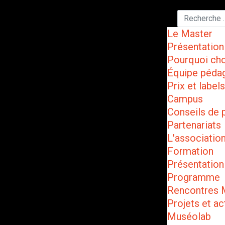
Le Master
Présentation
Pourquoi cho
Équipe péda
Prix et labels
Campus
Conseils de 
Partenariats
L'associatio
Formation
Présentation
Programme
Rencontres
Projets et ac
Muséolab