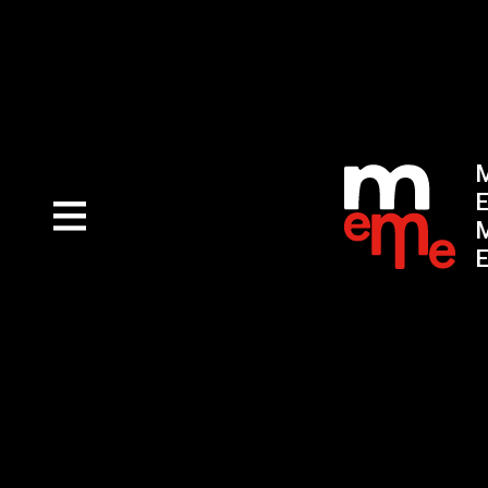
M
E
M
E