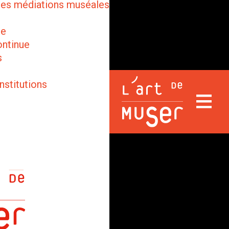
des médiations muséales
ge
ontinue
s
nstitutions