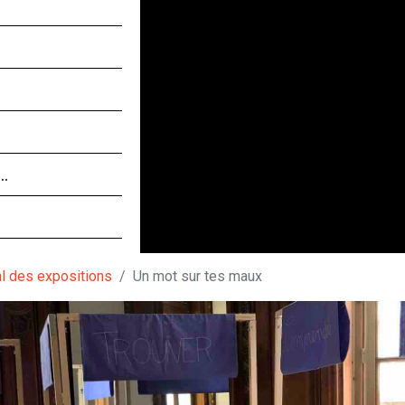
 …
al des expositions
Un mot sur tes maux