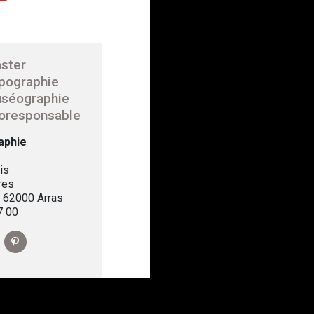
ster
pographie
séographie
oresponsable
aphie
is
res
, 62000 Arras
7 00