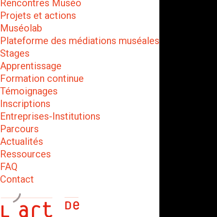
Rencontres Muséo
Projets et actions
Muséolab
Plateforme des médiations muséales
Stages
Apprentissage
Formation continue
Témoignages
Inscriptions
Entreprises-Institutions
Parcours
Actualités
Ressources
FAQ
Contact