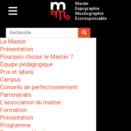
Master
Expographie
Muséographie
Ecoresponsable
Le Master
Présentation
Pourquoi choisir le Master ?
Équipe pédagogique
Prix et labels
Campus
Conseils de perfectionnement
Partenariats
L'association du master
Formation
Présentation
Programme