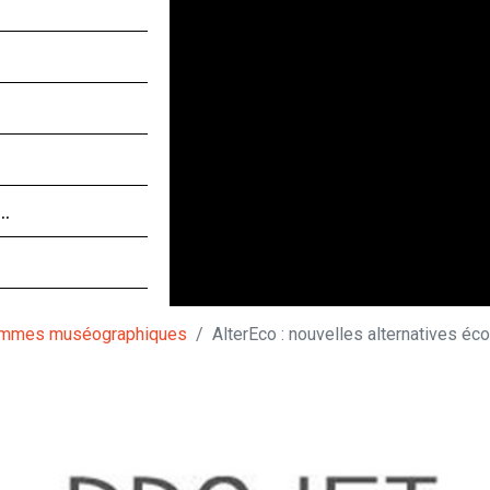
 …
ammes muséographiques
AlterEco : nouvelles alternatives é