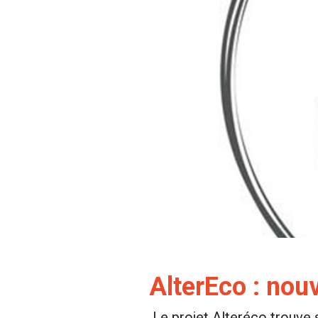
AlterEco : nou
Le projet Alteréco trouve s