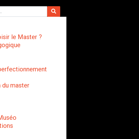
isir le Master ?
gogique
perfectionnement
n du master
 Muséo
tions