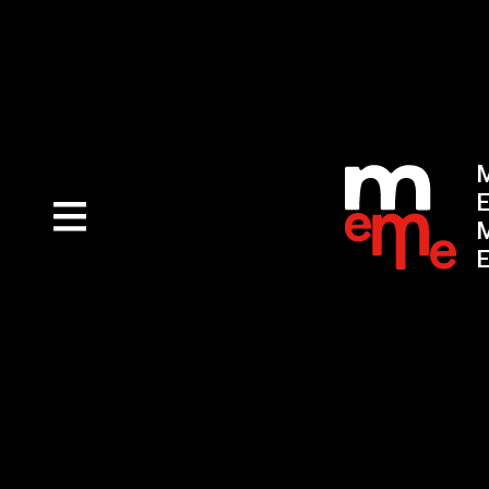
M
E
M
E