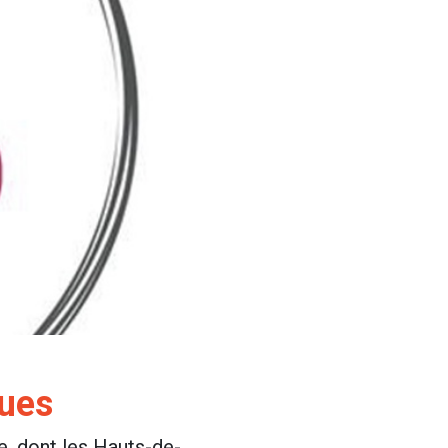
ques
e, dont les Hauts-de-