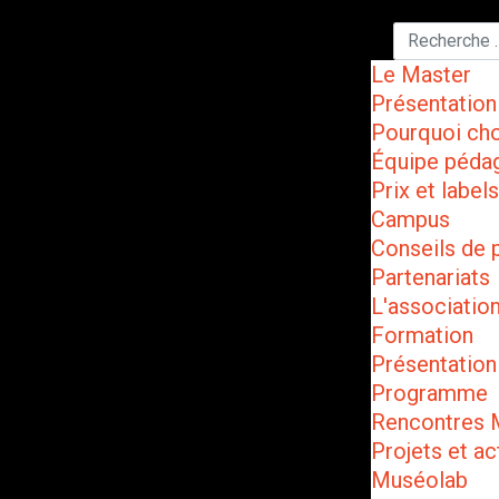
Le Master
Présentation
Pourquoi cho
Équipe péda
Prix et labels
Campus
Conseils de 
Partenariats
L'associatio
Formation
Présentation
Programme
Rencontres
Projets et ac
Muséolab