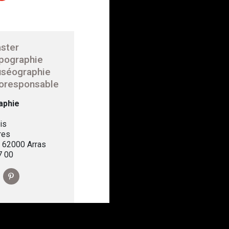
ster
pographie
séographie
oresponsable
aphie
is
res
, 62000 Arras
7 00