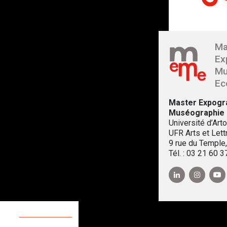
Ma
Ex
Mu
Ec
Master Expogr
Muséographie
Université d’Arto
UFR Arts et Lett
9 rue du Temple
Tél. : 03 21 60 3