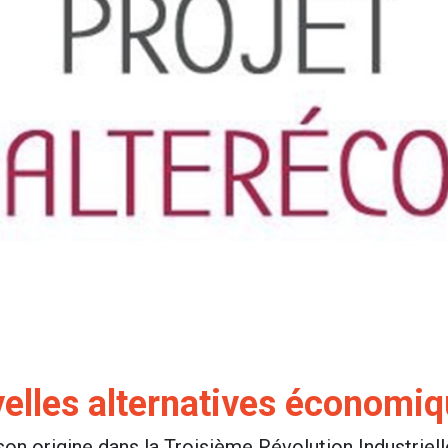
velles alternatives économi
on origine dans la Troisième Révolution Industriell