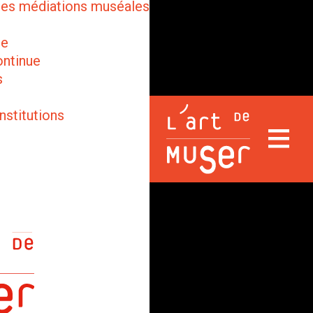
des médiations muséales
ge
ontinue
s
nstitutions