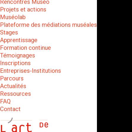
Rencontres Muséo
Projets et actions
Muséolab
Plateforme des médiations muséales
Stages
Apprentissage
Formation continue
Témoignages
Inscriptions
Entreprises-Institutions
Parcours
Actualités
Ressources
FAQ
Contact