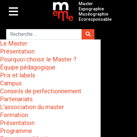
Master
Expographie
Muséographie
Ecoresponsable
Le Master
Présentation
Pourquoi choisir le Master ?
Équipe pédagogique
Prix et labels
Campus
Conseils de perfectionnement
Partenariats
L'association du master
Formation
Présentation
Programme