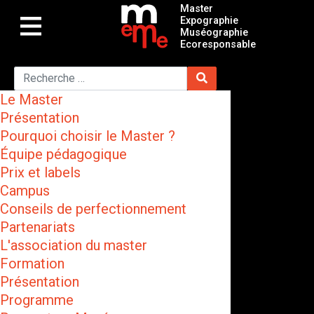
Master
Expographie
Muséographie
Ecoresponsable
Le Master
Présentation
Pourquoi choisir le Master ?
Équipe pédagogique
Prix et labels
Campus
Conseils de perfectionnement
Partenariats
L'association du master
Formation
Présentation
Programme