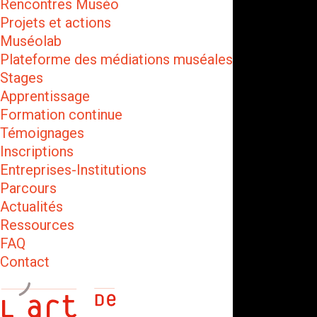
Rencontres Muséo
Projets et actions
Muséolab
Plateforme des médiations muséales
Stages
Apprentissage
Formation continue
Témoignages
Inscriptions
Entreprises-Institutions
Parcours
Actualités
Ressources
FAQ
Contact