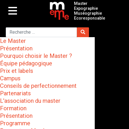
Master
Expographie
Muséographie
Ecoresponsable
Le Master
Présentation
Pourquoi choisir le Master ?
Équipe pédagogique
Prix et labels
Campus
Conseils de perfectionnement
Partenariats
L'association du master
Formation
Présentation
Programme