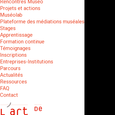
Rencontres Muséo
Projets et actions
Muséolab
Plateforme des médiations muséales
Stages
Apprentissage
Formation continue
Témoignages
Inscriptions
Entreprises-Institutions
Parcours
Actualités
Ressources
FAQ
Contact