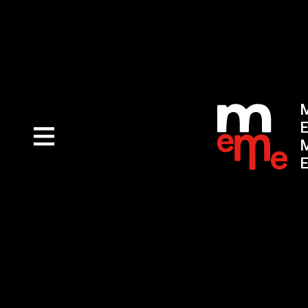
M
E
M
E