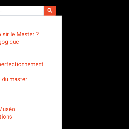
isir le Master ?
gogique
perfectionnement
n du master
 Muséo
tions