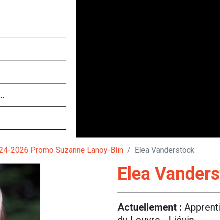
 …
24-2026 Promo Suzanne Lanoy-Blin
Elea Vanderstock
Elea Vanders
Actuellement :
Apprent
du Louvre - Liévin