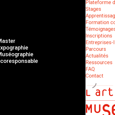
Plateforme 
Stages
Apprentissa
Formation c
Témoignage
Inscriptions
aster
Entreprises-I
xpographie
Parcours
uséographie
Actualités
coresponsable
Ressources
FAQ
Contact