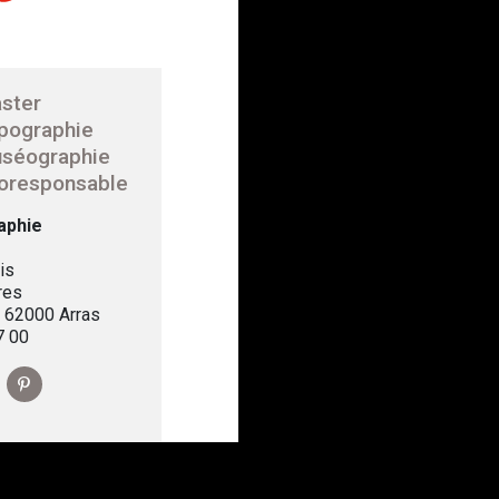
ster
pographie
séographie
oresponsable
aphie
is
res
, 62000 Arras
7 00