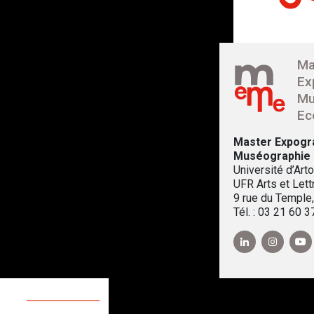
Ma
Ex
Mu
Ec
Master Expogr
Muséographie
Université d’Arto
UFR Arts et Lett
9 rue du Temple
Tél. : 03 21 60 3