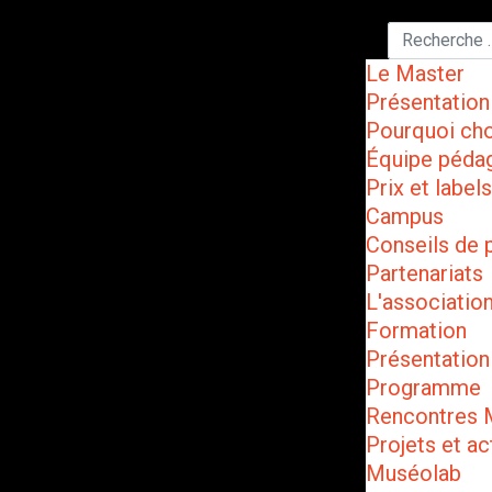
Le Master
Présentation
Pourquoi cho
Équipe péda
Prix et labels
Campus
Conseils de 
Partenariats
L'associatio
Formation
Présentation
Programme
Rencontres
Projets et ac
Muséolab