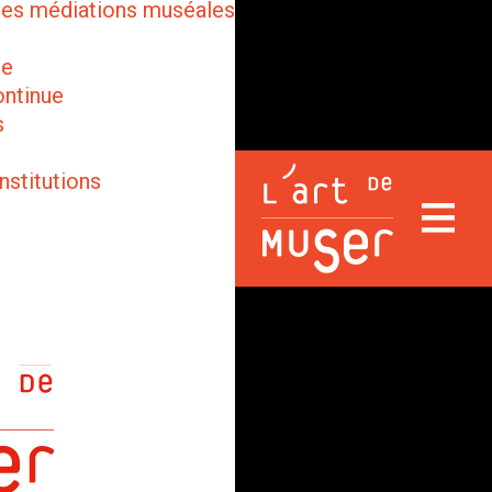
des médiations muséales
ge
ontinue
s
nstitutions