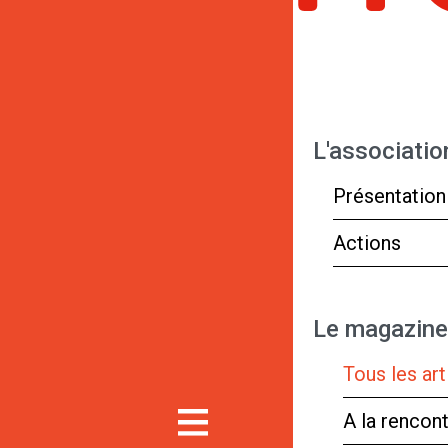
L'associatio
Présentation
Actions
Le magazine
Tous les art
A la rencon